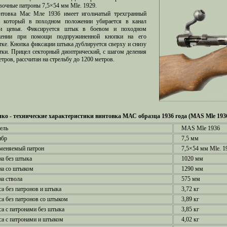
вочные патроны 7,5×54 мм Mle. 1929.
нтовка Мас Мле 1936 имеет игольчатый трехгранный
 который в походном положении убирается в канал
ри цевья. Фиксируется штык в боевом и походном
жении при помощи подпружиненной кнопки на его
тке. Кнопка фиксации штыка дублируется сверху и снизу
тки. Прицел секторный диоптрический, с шагом деления
етров, рассчитан на стрельбу до 1200 метров.
ко - технические характеристики винтовка МАС образца 1936 года (MAS Mle 193
ель
MAS Mle 1936
ибр
7,5 мм
меняемый патрон
7,5×54 мм Mle. 1
а без штыка
1020 мм
на со штыком
1290 мм
а ствола
575 мм
а без патронов и штыка
3,72 кг
а без патронов со штыком
3,89 кг
а с патронами без штыка
3,85 кг
а с патронами и штыком
4,02 кг