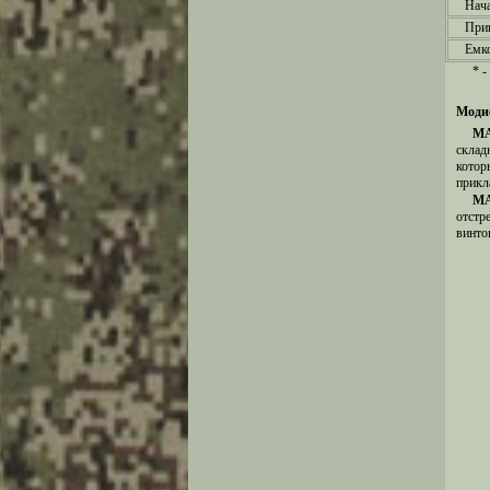
Нача
Приц
Емко
* 
Модиф
MA
склад
котор
прикл
MA
отстр
винто