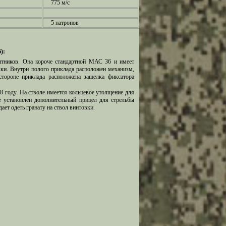
775 м/с
5 патронов
):
нтников. Она короче стандартной МАС 36 и имеет
ки. Внутри полого приклада расположен механизм,
стороне приклада расположена защелка фиксатора
 году. На стволе имеется кольцевое утолщение для
е установлен дополнительный прицел для стрельбы
ает одеть гранату на ствол винтовки.