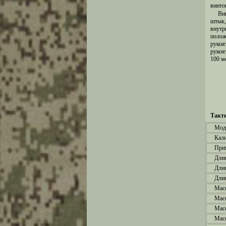
винто
Ви
штык,
внут
поло
рукоя
рукоя
100 м
Такти
Мод
Кал
При
Длин
Дли
Длин
Масс
Масс
Масс
Масс