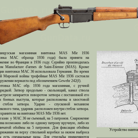
анцузская магазинная винтовка MAS Mle 1936
товка МАС образца 1936 года) была принята на
жение во Франции в 1936 году. Серийно производилась
ом Manufacture d'armes de Saint-Étienne (MAS). Кроме
ии винтовки МАС 36 использовала Германия. Во время
й Мировой войны трофейные MAS Mle 1936 состояли
оружении вермахта под обозначением Gewehr 242(f).
нтовка МАС обр. 1936 года магазинная, с ручной
арядкой. Затвор продольно - скользящий, канал ствола
ыстреле запирается поворотом затвора с постановкой его
а боевых выступа, которые расположены в хвостовой
и стебля затвора. Ударно - спусковой механизм
икового типа, ударник расположен внутри стебля затвора.
хранителя на винтовке MAS Mle 1936 нет.
газин у МАС 36 не съемный, на 5 патронов. Снаряжение
ина возможно либо по одному патрону вручную, либо из
инчатой обоймы на 5 патронов. Для фиксации обоймы
Устройство винто
аряжании на верху ствольной коробки за окном выброса
ы есть специальные пазы. Для стрельбы применяются