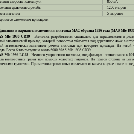
льная скорость полета пули
850 м/с
ельная дальность стрельбы
1200 метров
сть магазина
5 патронов
- длина со сложенным прикладом
икации и варианты исполнения винтовка МАС образца 1936 года (MAS Mle 1936
S Mle 1936 CR39
- Винтовка, разработанная специально для парашютистов и деса
ной алюминиевый приклад, который поворотом убирается под деревянное ложе винтов
ый автоматически заматывает ремень винтовки при повороте приклада. На левой 
ада. Всего было выпущено около 6000 MAS Mle 1936 CR39.
S Mle 1936 LG48
- Немного укороченная винтовка, модификация появившаяся в 1948
ела винтовочных гранат при помощи холостых патронов. На правой стороне на цевь
вочными гранатами. При метании гранат штык извлекают из канала в цевье, иначе он не д