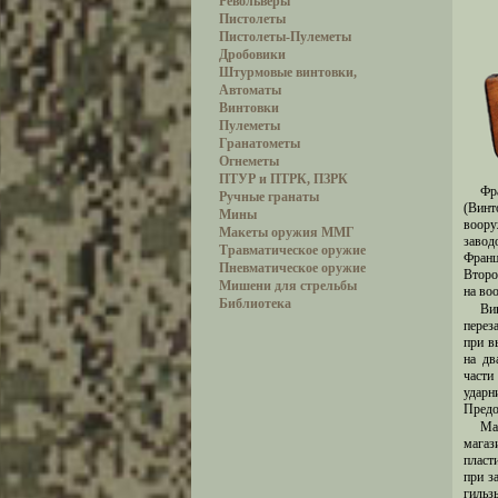
Револьверы
Пистолеты
Пистолеты-Пулеметы
Дробовики
Штурмовые винтовки,
Автоматы
Винтовки
Пулеметы
Гранатометы
Огнеметы
ПТУР и ПТРК, ПЗРК
Фр
Ручные гранаты
(Вин
Мины
воору
Макеты оружия ММГ
завод
Травматическое оружие
Франц
Пневматическое оружие
Второ
Мишени для стрельбы
на во
Библиотека
Ви
перез
при в
на дв
част
ударн
Предо
Ма
магаз
пласт
при з
гильз