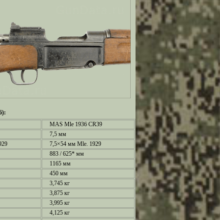
6):
MAS Mle 1936 CR39
7,5 мм
929
7,5×54 мм Mle. 1929
883 / 625* мм
1165 мм
450 мм
3,745 кг
3,875 кг
3,995 кг
4,125 кг