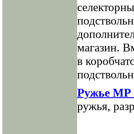
селекторны
подствольн
дополните
магазин. В
в коробчат
подствольн
Ружье МР 
ружья, раз