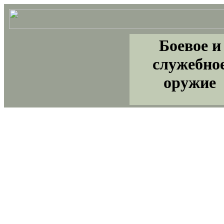
Боевое и
служебно
оружие