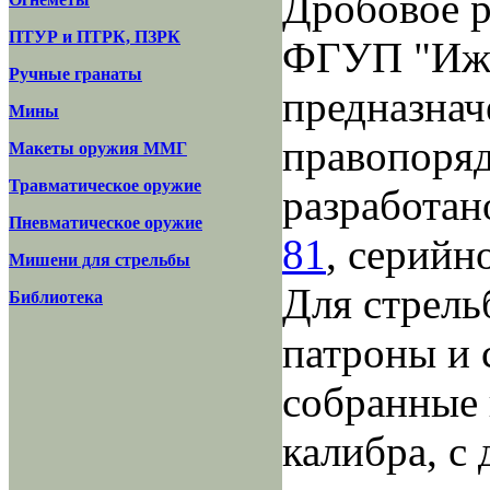
Дробовое р
ПТУР и ПТРК, ПЗРК
ФГУП "Иже
Ручные гранаты
предназнач
Мины
правопоряд
Макеты оружия ММГ
Травматическое оружие
разработан
Пневматическое оружие
81
, серийн
Мишени для стрельбы
Для стрель
Библиотека
патроны и 
собранные 
калибра, с