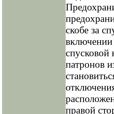
Предохрани
предохрани
скобе за с
включении 
спусковой 
патронов и
становитьс
отключения
расположен
правой сто