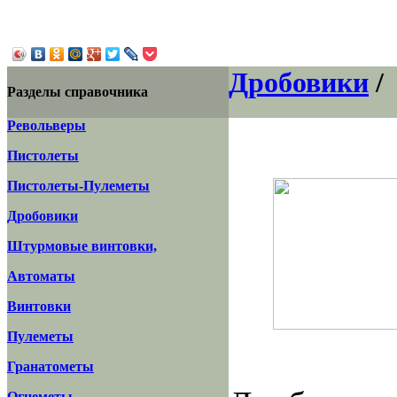
Дробовики
/
Разделы справочника
Револьверы
Пистолеты
Пистолеты-Пулеметы
Дробовики
Штурмовые винтовки,
Автоматы
Винтовки
Пулеметы
Гранатометы
Огнеметы