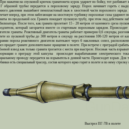
При нажатии на спусковой крючок гранатомета курок ударяет по бойку, тот разбивает 
 Г образной трубке передается к пороховому заряду. Порох начинает гореть с выд
жного давления вышибают пенопластовый пыж в хвостовой части порохового заряда. 
летает вперед, при этом набегающие на хвостовую турбинку пороховые газы ударяют п
анаты по продольной оси. Граната покидает пусковую трубу, при этом под действием на
билизатора. После того, как граната пролетает 15 - 20 метров от казенного среза пуск
медлителя, который загорается вместе со стартовым пороховым зарядом. Происходит 
игателя гранаты. Реактивный двигатель гранаты работает примерно 0,6 секунды, разгон
лете из пусковой трубы до 300 метров в секунду на расстоянии 100-120 метров от ка
орании пороха реактивного двигателя вытекают через 6 наклонных сопел, расположен
ел придает гранате дополнительное вращение в полете. При встрече с преградой срабаты
боевой взвод как только граната трогается с места при выстреле. Носовая часть взрыва
формации о преграду этой капсулы происходит вырабатывание электрического тока,
циальному проводу передается на взрыватель в донной части. Происходит взрыв. Для тог
бинки есть специальный трассер, состав которого ярко горит в полете и по нему стрелку 
Выстрел ПГ-7В в полете