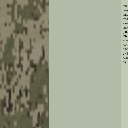
по
ну
вы
гр
ста
за
дв
вы
сг
соп
на 
де
спе
тур