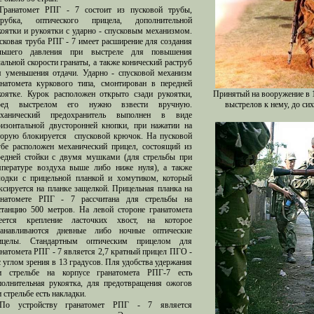
Гранатомет РПГ - 7 состоит из пусковой трубы,
трубка, оптического прицела, дополнительной
коятки и рукоятки с ударно - спусковым механизмом.
сковая труба РПГ - 7 имеет расширение для создания
льшего давления при выстреле для повышения
чальной скорости гранаты, а также конический раструб
я уменьшения отдачи. Ударно - спусковой механизм
анатомета куркового типа, смонтирован в передней
коятке. Курок расположен открыто сзади рукоятки,
Принятый на вооружение в 1
ред выстрелом его нужно взвести вручную.
выстрелов к нему, до с
ханический предохранитель выполнен в виде
ризонтальной двусторонней кнопки, при нажатии на
торую блокируется спусковой крючок. На пусковой
убе расположен механический прицел, состоящий из
редней стойки с двумя мушками (для стрельбы при
мпературе воздуха выше либо ниже нуля), а также
лодки с прицельной планкой и хомутиком, который
ксируется на планке защелкой. Прицельная планка на
анатомете РПГ - 7 рассчитана для стрельбы на
станцию 500 метров. На левой стороне гранатомета
еется крепление ласточких хвост, на которое
танавливаются дневные либо ночные оптические
ицелы. Стандартным оптическим прицелом для
анатомета РПГ - 7 является 2,7 кратный прицел ПГО -
с углом зрения в 13 градусов. Пля удобства удержания
и стрельбе на корпусе гранатомета РПГ-7 есть
полнительная рукоятка, для предотвращения ожогов
 стрельбе есть накладки.
По устройству гранатомет РПГ - 7 является