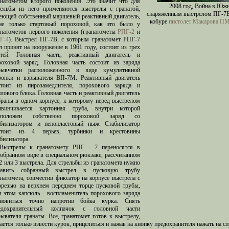
анатометом второго поколения. Это значит что для
2008 год, Война в Южн
рельбы из него применяются выстрелы с гранатой,
снаряженным выстрелом ПГ-7ВР
еющей собственный маршевый реактивный двигатель,
кобуре
пистолет Макарова П
не только стартовый пороховой, как это было у
анатометов первого поколения (гранатометы
РПГ-2
и
Г-4
). Выстрел ПГ-7В, с которым гранатомет РПГ-7
л принят на вооружение в 1961 году, состоит из трех
стей. Головная часть, реактивный двигатель и
роховой заряд. Головная часть состоит из заряда
рывчатки расположенного в виде кумулятивной
ронки и взрывателя ВП-7М. Реактивный двигатель
стоит из пирозамедлителя, порохового заряда и
плового блока. Головная часть и реактивный двигатель
браны в одном корпусе, к которому перед выстрелом
ивинчивается картонная труба, внутри которой
сположен собственно пороховой заряд со
абилизатором и пенопластовый пыж. Стабилизатор
стоит из 4 перьев, турбинки и крестовины
билизатора.
Выстрелы к гранатомету РПГ - 7 переносятся в
зобранном виде в специальном рюкзаке, рассчитанном
 2 или 3 выстрела. Для стрельбы из гранатомета нужно
тавить собранный выстрел в пусковую трубу
анатомета, совместив фиксатор на корпусе выстрела с
орезью на верхнем переднем торце пусковой трубы,
и этом капсюль - воспламенитель порохового заряда
ановиться точно напротив бойка курка. Снять
едохранительный колпачок с головной части
рывателя гранаты. Все, гранатомет готов к выстрелу,
ается только взвести курок, прицелиться и нажав на кнопку предохранителя нажать на с