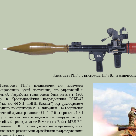
Гранатомет РПГ-7 с выстрелом ПГ-7ВЛ и оптически
Гранатомет РПГ-7 предназначен для поражения
онированных целей противника, его укреплений и
рытий. Разработка гранатомета была начата в 1958
ду в Красноармейским подразделении ГСКБ-47
ейчас это ФГУП "ГНПП Базальт") под руководством
дущего конструктора В. К. Фирулина. На вооружение
ветской армии гранатомет РПГ - 7 был принят в 1961
ду и до сих пор находиться на вооружении уже
ссийской армии, а также Внутренних Войск МВД РФ.
анатомет РПГ - 7 находиться на вооружении, либо
именяется различными армейскими подразделениями
 около 50 стран.