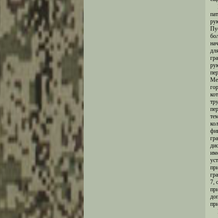
па
ру
Пу
бо
на
дл
гр
ру
пе
Ме
го
ко
тр
пе
те
ко
фи
гр
ди
им
ус
пр
гр
7, 
пр
до
при