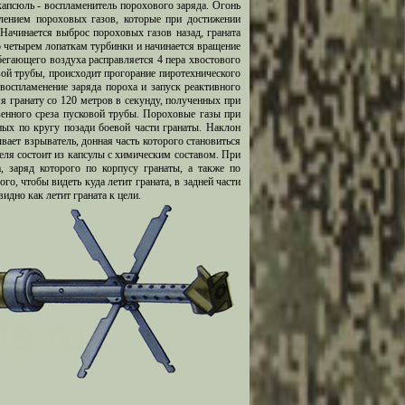
капсюль - воспламенитель порохового заряда. Огонь
елением пороховых газов, которые при достижении
Начинается выброс пороховых газов назад, граната
о четырем лопаткам турбинки и начинается вращение
бегающего воздуха расправляется 4 пера хвостового
овой трубы, происходит прогорание пиротехнического
воспламенение заряда пороха и запуск реактивного
яя гранату со 120 метров в секунду, полученных при
зенного среза пусковой трубы. Пороховые газы при
ных по кругу позади боевой части гранаты. Наклон
вает взрыватель, донная часть которого становиться
теля состоит из капсулы с химическим составом. При
 заряд которого по корпусу гранаты, а также по
о, чтобы видеть куда летит граната, в задней части
видно как летит граната к цели.