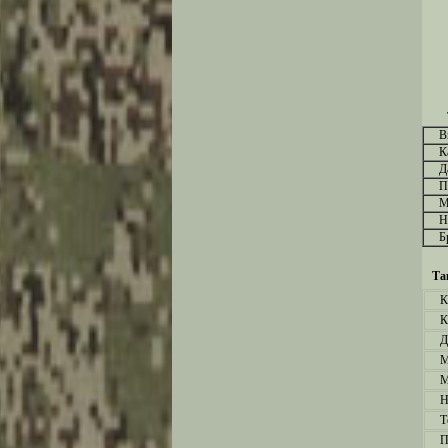
В
К
Д
П
М
Н
Б
Та
К
К
Д
М
М
Н
Т
П