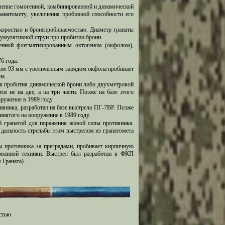
ление гомогенной, комбинированной и динамической
ранатомету, увеличения пробивной способности его
скоростью и бронепробиваемостью. Диаметр гранаты
умулятивной струи при пробитии брони.
енной флегматизированным октогеном (окфолом),
6 года.
ром 93 мм с увеличенным зарядом окфола пробивает
на.
ля пробития динамической брони либо двухметровой
я не на две, а на три части. Позже на базе этого
оружение в 1989 году.
ивника, разработан на базе выстрела ПГ-7ВР. Позже
ринятого на вооружение в 1989 году.
й гранатой для поражения живой силы противника.
 дальность стрельбы этим выстрелом из гранатомета
ы противника за преградами, пробивает кирпичную
ованной техники. Выстрел был разработан в ФКП
Граната).
стью