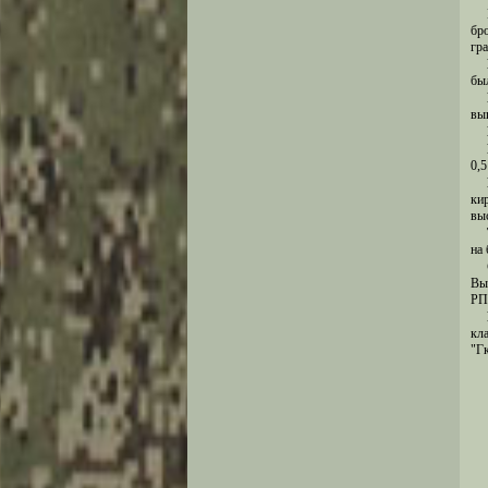
бр
гр
бы
вып
0,
ки
вы
на
Вы
РП
кл
"Г