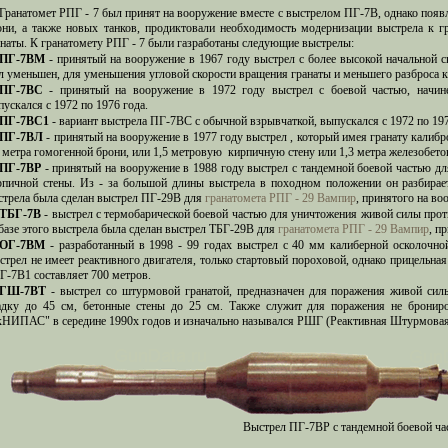
Гранатомет РПГ - 7 был принят на вооружение вместе с выстрелом ПГ-7В, однако появ
они, а также новых танков, продиктовали необходимость модернизации выстрела к г
анаты. К гранатомету РПГ - 7 были газработаны следующие выстрелы:
ПГ-7ВМ
- принятый на вооружение в 1967 году выстрел с более высокой начальной 
л уменьшен, для уменьшения угловой скорости вращения гранаты и меньшего разброса к
ПГ-7ВС
- принятый на вооружение в 1972 году выстрел с боевой частью, начин
ускался с 1972 по 1976 года.
ПГ-7ВС1
- вариант выстрела ПГ-7ВС с обычной взрывчаткой, выпускался с 1972 по 197
ПГ-7ВЛ
- принятый на вооружение в 1977 году выстрел , который имея гранату калиб
5 метра гомогенной брони, или 1,5 метровую кирпичную стену или 1,3 метра железобето
ПГ-7ВР
- принятый на вооружение в 1988 году выстрел с тандемной боевой частью д
рпичной стены. Из - за большой длины выстрела в походном положении он разбираетс
стрела была сделан выстрел ПГ-29В для
гранатомета РПГ - 29 Вампир
, принятого на во
ТБГ-7В
- выстрел с термобарической боевой частью для уничтожения живой силы прот
 базе этого выстрела была сделан выстрел ТБГ-29В для
гранатомета РПГ - 29 Вампир
, п
ОГ-7ВМ
- разработанный в 1998 - 99 годах выстрел с 40 мм калиберной осколочно
стрел не имеет реактивного двигателя, только стартовый пороховой, однако прицельная
Г-7В1 составляет 700 метров.
ГШ-7ВТ
- выстрел со штурмовой гранатой, предназначен для поражения живой сил
адку до 45 см, бетонные стены до 25 см. Также служит для поражения не бронир
кНИПАС" в середине 1990х годов и изначально назывался РШГ (Реактивная Штурмовая 
Выстрел ПГ-7ВР с тандемной боевой ча