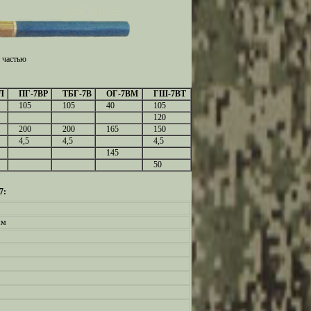
 частью
Л
ПГ-7ВР
ТБГ-7В
ОГ-7ВМ
ГШ-7ВТ
105
105
40
105
120
200
200
165
150
4,5
4,5
4,5
145
50
7:
мм