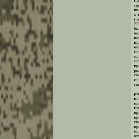
гр
ст
им
а 
гр
РП
бы
ча
по
вз
во
со
со
со
пр
ра
ст
со
ста
ра
на
вс
гр
пр
пр
ст
пр
вз
ост