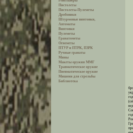
Револьверы
Пистолеты
Пистолеты-Пулеметы
Дробовики
Штурмовые винтовки,
Автоматы
Винтовки
Пулеметы
Гранатометы
Огнеметы
ПТУР и ПТРК, ПЗРК
Ручные гранаты
Мины
Макеты оружия ММГ
Травматическое оружие
Пневматическое оружие
Мишени для стрельбы
Библиотека
бр
ук
го
(с
ве
Со
го
Ро
Гр
пр
еще