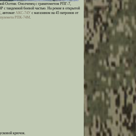
ой Осетии. Ополченец с гранатометом РПГ-7,
 с тандемной боевой частью. На ремне в открытой
М
, автомат
АКС-74У
с магазином на 45 патронов от
пулемета РПК-74М
.
пусковой крючок.