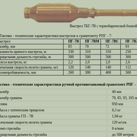
Выстрел ТБГ-7В с термобарической боевой
Тактико - технические характеристики выстрелов к гранатомету РПГ - 7:
ыстрел
ПГ-7В
ПГ-7ВМ
ПГ-7ВС
ПГ-7В
алибр, мм
85
70
72
93
альность прямого выстрела, м.
330
310
310
250
рицельная дальность стрельбы, м.
500
500
500
300
асса выстрела, кг
2,2
2,0
2,0
2,6
ачальная скорость полета гранаты, м/с
120
140
140
112
ронепробиваемость, мм
260
300
400
500
ктико - технические характеристики ручной противотанковый гранатомет РПГ - 
алибр
40 мм
алибр гранаты
70, 85, 93, 105 
лина
950 мм
асса с оптическим прицелом
6,3 кг
асса гранаты ГП - 7В
1,94 кг
ачальная скорость полета гранаты
120 м/сек
емп стрельбы
6 в/мин
рицельная дальность стрельбы
до 500 метров