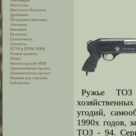
Револьверы
Пистолеты
Пистолеты-Пулеметы
Дробовики
Штурмовые винтовки,
Автоматы
Винтовки
Пулеметы
Гранатометы
Огнеметы
ПТУР и ПТРК, ПЗРК
Ручные гранаты
Мины
Макеты оружия ММГ
Травматическое оружие
Пневматическое оружие
Мишени для стрельбы
Библиотека
Ружье ТОЗ
хозяйственны
угодий, самоо
1990х годов, з
ТОЗ - 94. Сер