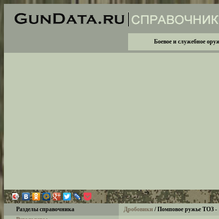
Боевое и служебное ору
Разделы справочника
Дробовики
/ Помповое ружье ТОЗ - 