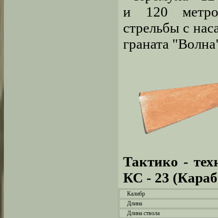
и 120 метров
стрельбы с нас
граната "Волна
Тактико - те
КС - 23 (Кара
Калибр
Длина
Длина ствола