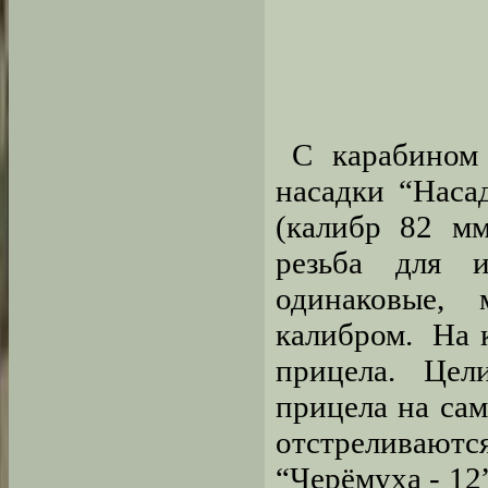
С карабином
насадки “Наса
(калибр 82 мм
резьба для и
одинаковые,
калибром. На 
прицела. Цел
прицела на са
отстреливают
“Черёмуха - 12