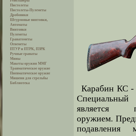
Револьверы
Пистолеты
Пистолеты-Пулеметы
Дробовики
Штурмовые винтовки,
Автоматы
Винтовки
Пулеметы
Гранатометы
Огнеметы
ПТУР и ПТРК, ПЗРК
Ручные гранаты
Мины
Макеты оружия ММГ
Травматическое оружие
Пневматическое оружие
Мишени для стрельбы
Библиотека
Карабин КС -
Специальн
является п
оружием. Пред
подавления м